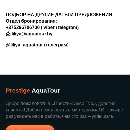
ПОДБОР НА ДРУГИЕ ДАТЫ И ПРЕДЛОЖЕНИЯ:
Отдел бронирования:
+375296706700 ( viber \ telegram)
📩 liliya@aquatour.by
@liliya_aquatour (телеграм
)
Prestige
AquaTour
Добро пожаловать в «Престиж Аква Тур», дорогие
клиенты! Добро пожаловать в мир туризма! И – лучше
раз увидеть нас в работе, чем сто раз – услышать.