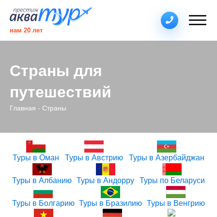
нам
20
лет
Страны для
путешествий
Главная
Страны
Туры в Оман
Туры в Австрию
Туры в Азербайджан
Туры в Албанию
Туры в Андорру
Туры по Беларуси
Туры в Болгарию
Туры в Бразилию
Туры в Венгрию