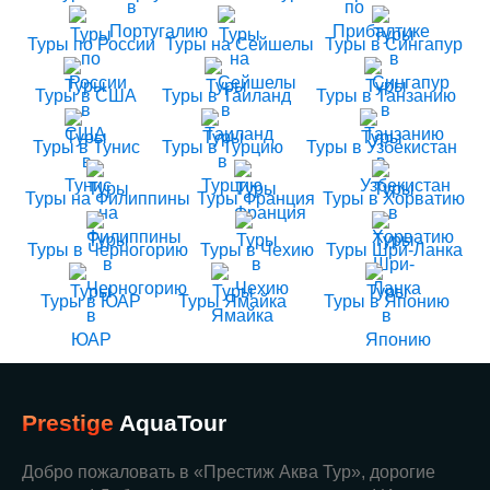
Туры по России
Туры на Сейшелы
Туры в Сингапур
Туры в США
Туры в Таиланд
Туры в Танзанию
Туры в Тунис
Туры в Турцию
Туры в Узбекистан
Туры на Филиппины
Туры Франция
Туры в Хорватию
Туры в Черногорию
Туры в Чехию
Туры Шри-Ланка
Туры в ЮАР
Туры Ямайка
Туры в Японию
Prestige
AquaTour
Добро пожаловать в «Престиж Аква Тур», дорогие