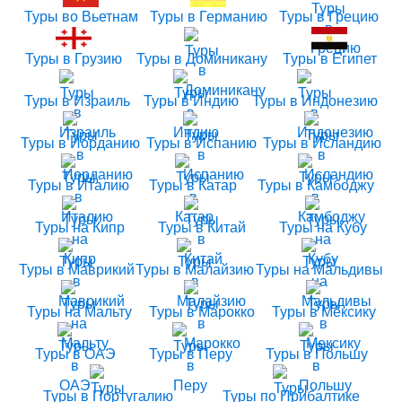
Туры во Вьетнам
Туры в Германию
Туры в Грецию
Туры в Грузию
Туры в Доминикану
Туры в Египет
Туры в Израиль
Туры в Индию
Туры в Индонезию
Туры в Иорданию
Туры в Испанию
Туры в Исландию
Туры в Италию
Туры в Катар
Туры в Камбоджу
Туры на Кипр
Туры в Китай
Туры на Кубу
Туры в Маврикий
Туры в Малайзию
Туры на Мальдивы
Туры на Мальту
Туры в Марокко
Туры в Мексику
Туры в ОАЭ
Туры в Перу
Туры в Польшу
Туры в Португалию
Туры по Прибалтике