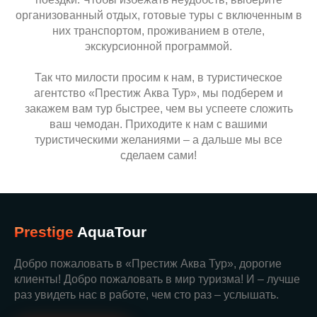
поездки. Чтобы избежать неудобств, выберите
организованный отдых, готовые туры с включенным в
них транспортом, проживанием в отеле,
экскурсионной программой.
Так что милости просим к нам, в туристическое
агентство «Престиж Аква Тур», мы подберем и
закажем вам тур быстрее, чем вы успеете сложить
ваш чемодан. Приходите к нам с вашими
туристическими желаниями – а дальше мы все
сделаем сами!
Prestige
AquaTour
Добро пожаловать в «Престиж Аква Тур», дорогие
клиенты! Добро пожаловать в мир туризма! И – лучше
раз увидеть нас в работе, чем сто раз – услышать.