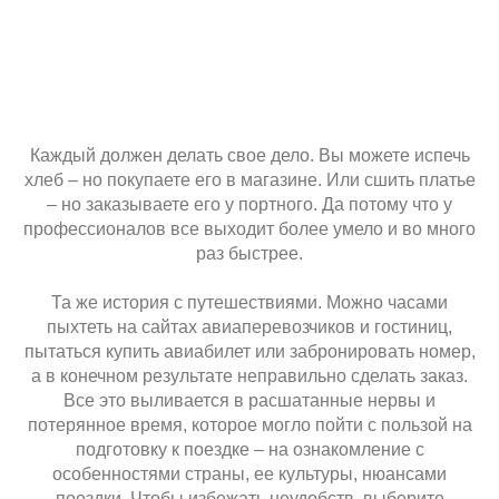
сэкономили около 500 евро!!!! А потом отель уже был
заполнен, не было мест. Отдохнули мы просто
прекрасно! О, как грели нам душу те 500 евро, что мы
сэкономили!!! Спасибо за великолепный отель, за
совет брать «всевключено» - нам очень понравился
наш отдых! В этом году снова придем к вам тоже в
январе и по раннему бронированию будем
бронировать. Всем советуем ПрестижАкваТур - это
Каждый должен делать свое дело. Вы можете испечь
профессиональная и дружная команда менеджеров!
хлеб – но покупаете его в магазине. Или сшить платье
– но заказываете его у портного. Да потому что у
профессионалов все выходит более умело и во много
раз быстрее.
Та же история с путешествиями. Можно часами
пыхтеть на сайтах авиаперевозчиков и гостиниц,
пытаться купить авиабилет или забронировать номер,
а в конечном результате неправильно сделать заказ.
Все это выливается в расшатанные нервы и
потерянное время, которое могло пойти с пользой на
подготовку к поездке – на ознакомление с
особенностями страны, ее культуры, нюансами