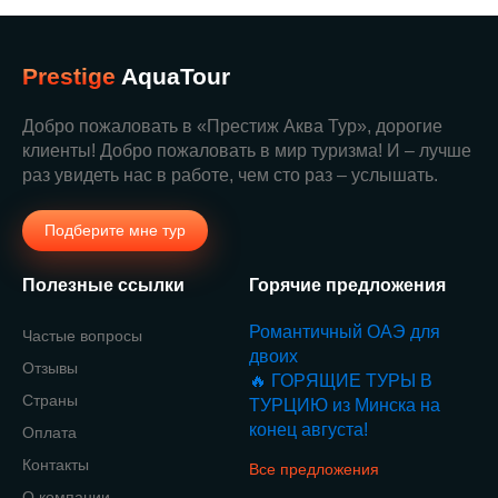
Prestige
AquaTour
Добро пожаловать в «Престиж Аква Тур», дорогие
клиенты! Добро пожаловать в мир туризма! И – лучше
раз увидеть нас в работе, чем сто раз – услышать.
Подберите мне тур
Полезные ссылки
Горячие предложения
Романтичный ОАЭ для
Частые вопросы
двоих
Отзывы
🔥 ГОРЯЩИЕ ТУРЫ В
Страны
ТУРЦИЮ из Минска на
конец августа!
Оплата
Контакты
Все предложения
О компании