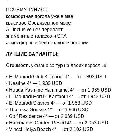
ПОЧЕМУ ТУНИС :
комфортная погода уже в мае
красивое Средиземное море
All Inclusive без переплат
знаменитые талассо и SPA
атмосферные бело-голубые локации
ЛУЧШИЕ ВАРИАНТЫ:
Стоимость указана за тур на двоих взрослых
▫️ El Mouradi Club Kantaoui 4* — от 1 893 USD
▫️ Nesrine 4* — 1 930 USD
▫️ Houda Yasmine Hammamet 4* — от 1 935 USD
▫️ El Mouradi Port El Kantaoui 4* — от 1 942 USD
▫️ El Mouradi Skanes 4* — от 1 953 USD
▫️ Thalassa Sousse 4* — от 1 966 USD
▫️ Golf Residence 4* — от 2 039 USD
▫️ Hammamet Garden Resort 4* — от 2 053 USD
▫️ Vincci Helya Beach 4* — от 2 102 USD